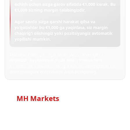
ochish uchun sizga garov sifatida €1,000 kerak. Bu
€1,000 sizning margin talabingizdir.
Agar savdo sizga qarshi harakat qilsa va
yo‘qotishlar bu €1,000 ga yaqinlasa, siz margin
chaqirig‘i olishingiz yoki pozitsiyangiz avtomatik
yopilishi mumkin.
Eslatma:
Pastroq margin talabi yuqori leverage ni
anglatadi, bu potentsial foyda ham, yo‘qotish ham
kattalashtirishi mumkin. Margin bilan savdo qilganda har
doim riskingizni ehtiyotkorlik bilan boshqaring.
MH Markets
-da Belgilangan
Leverage va Suzuvchi
Leverage
MH Markets-da biz siz savdo qilayotgan asbobga