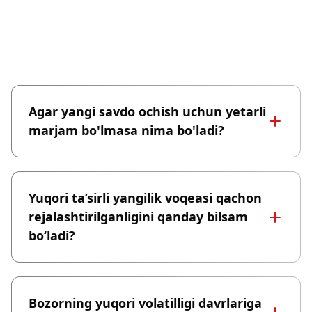
Tez-tez So‘raladigan Savollar
Agar yangi savdo ochish uchun yetarli
marjam bo'lmasa nima bo'ladi?
Yuqori ta’sirli yangilik voqeasi qachon
rejalashtirilganligini qanday bilsam
bo‘ladi?
Bozorning yuqori volatilligi davrlariga