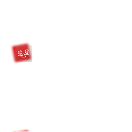
qarab ikkita alohida leverage modelidan
foydalanamiz.
Farqni tushunish samarali risk
boshqarish kalitidir.
Belgilangan Leverage
Mijozlar CRM portal orqali to‘g‘ridan-to‘g‘ri o‘z
hisobvaraqlari uchun 1:500 gacha bo‘lgan
belgilangan leverage nisbatini tanlashlari mumkin,
bu izchil savdo sharoitlarini ta’minlaydi.