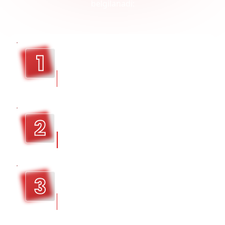
belgilanadi:
Sizning hisobvarag‘ingiz va asbob
uchun
belgilangan maxsus leverage.
Pozitsiyangizning
hajmi.
Savdo hisobvarag‘ingizning
asosiy
valyutasi.