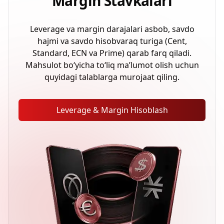
Margin Stavkalari
Leverage va margin darajalari asbob, savdo
hajmi va
savdo hisobvaraq turiga (Cent,
Standard, ECN va Prime) qarab farq qiladi.
Mahsulot bo‘yicha to‘liq ma’lumot olish uchun
quyidagi talablarga murojaat qiling.
Leverage & Margin Hisoblash