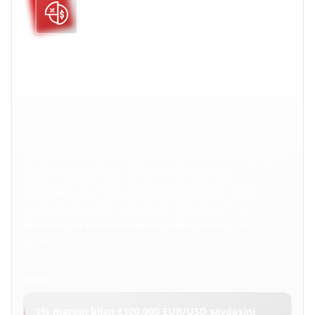
Savdoda Margin nima?
Margin - bu leverage-li savdo pozitsiyasini ochish
va saqlash uchun broker-ingizga qo‘yish kerak
bo‘lgan kapital miqdori. Uni potentsial
yo‘qotishlaringizni qoplashingizni kafolatlaydigan
garov depoziti yoki ishonch kafolati deb
hisoblang. Bu tranzaksiya to‘lovi emas, balki
savdoingiz ochiq bo‘lganida "ajratilgan" va
bloklangan hisobvaraq kapitalingizning bir
qismidir.
Misol:
1% margin bilan €100,000 EUR/USD savdosini