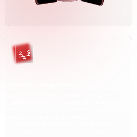
Savdoda Leverage nima?
Leverage - bu brokerlar tomonidan taqdim
etiladigan, sizga o‘z kapitalingizdan sezilarli
darajada kichikroq miqdorda bozor katta
pozitsiyasini boshqarish imkonini beruvchi vosita.
U nisbat shaklida (masalan, 1:100) ifodalanadi va
sizning potentsial foydangiz ham, potentsial