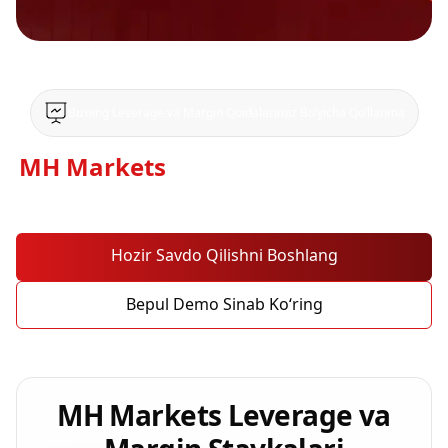
Bizning Leverage va Margin Qoidalarimiz Bo‘yicha Qo‘llanma
MH Markets
-ning margin talablari
va leverage siyosatini tushuning
Hozir Savdo Qilishni Boshlang
Bepul Demo Sinab Ko‘ring
MH Markets Leverage
va