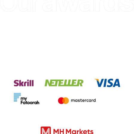
To'lov tizimlarimiz bilan uzluksiz
tranzaktsiyalarni tajriba qiling.