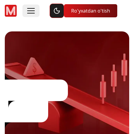
Toggle dark mode
Ro'yxatdan o'tish
Leverage &
Margin