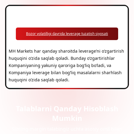
Siyosatga Umumiy Nazar
Bozor volatilligi davrida leverage tuzatish siyosati
MH Markets har qanday sharoitda leverage’ni o‘zgartirish
huquqini o‘zida saqlab qoladi. Bunday o‘zgartirishlar
Kompaniyaning yakuniy qaroriga bog‘liq bo‘ladi, va
Kompaniya leverage bilan bog‘liq masalalarni sharhlash
huquqini o‘zida saqlab qoladi.
Talablarni Qanday Hisoblash
Mumkin
Sizning margin talabingiz uchta asosiy omil bilan