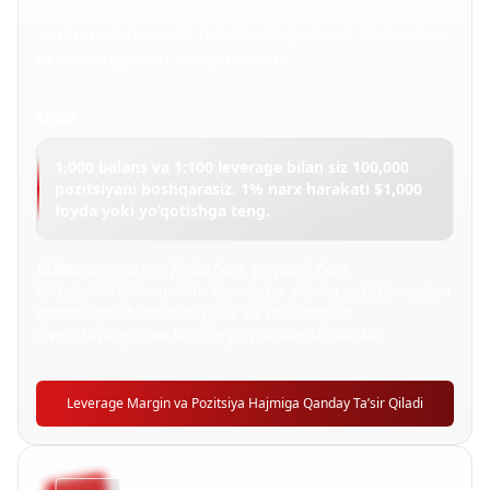
yo‘qotishlaringiz ham kattalashtiradi. Aslida, bu
sizning savdo xarid qobiliyatingizni oshirish uchun
broker-ingizdan olingan kredit.
Misol:
1,000 balans va 1:100 leverage bilan siz 100,000
pozitsiyani boshqarasiz.
1% narx harakati $1,000
foyda yoki yo‘qotishga teng.
Eslatma:
Leverage foyda ham, yo‘qotish ham
kattalashtirishi mumkin. Agar bozor sizning pozitsiyangizga
qarama-qarshi harakat qilsa, siz boshlang‘ich
investitsiyangizdan ko‘proq yo‘qotishingiz mumkin.
Leverage Margin va Pozitsiya Hajmiga Qanday Ta’sir Qiladi