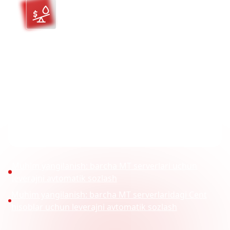
Suzuvchi Leverage
Bizning suzuvchi leverage modelimiz nisbatlarni
real vaqt equity asosida avtomatik sozlaydi.
Bosqichma-bosqich tuzilish bo‘yicha to‘liq
ma’lumot olish uchun quyidagi rasmiy e’lonimizga
murojaat qiling:
Muhim yangilanish: barcha MT serverlari uchun
leverajni avtomatik sozlash
Muhim yangilanish: barcha MT serverlaridagi Cent
hisoblar uchun leverajni avtomatik sozlash