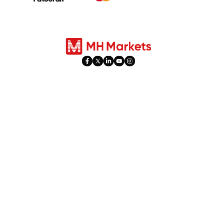
Prodotti
Trading
Forex
Tipi di Conto
Indici
Social Trading
Azioni
PAMM
Commodities
Orari Festivi
Metalli
Iperattività
Trading di Futures
Leva e Margine
​Rettifiche dei Dividend​
Promozioni
Piattaforme
Bonus di Trading del 10%
Web Trader