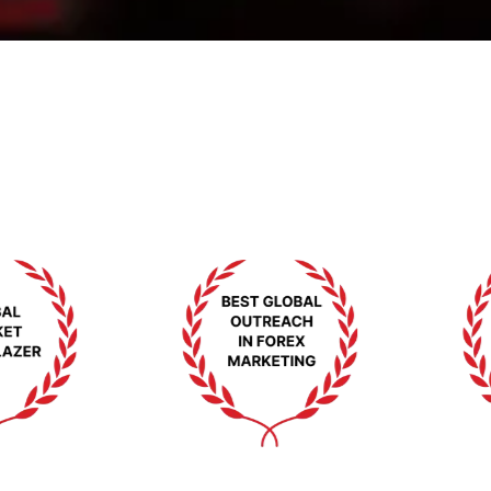
Premi e riconoscimenti
Premi che convalidano il nostro impegno per
l'eccellenza
FOREX EXPO DUBAI 2025
MIDDLE EAST FINANCI