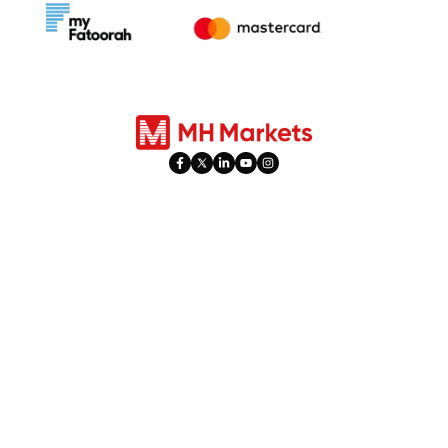
Prodotti
Trading
Forex
Tipi di Conto
Indici
Social Trading
Azioni
PAMM
Commodities
Orari Festivi
Metalli
Iperattività
Trading di Futures
Leva e Margine
​Rettifiche dei Dividend​