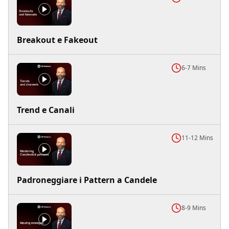
Breakout e Fakeout
6-7 Mins
Trend e Canali
11-12 Mins
Padroneggiare i Pattern a Candele
8-9 Mins