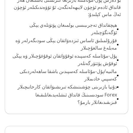
بۇ دەرس پۇل-مۇئامىلە بازىرىغا كىرىشنى باشلىغان ھەر
قانداق ئادەم ئۈچۈن لايىھەلەنگەن. ئۇ تۆۋەندىكىلەر ئۈچۈن
ئەڭ ماس كېلىدۇ:
ھېچقانداق تەجرىبىسى بولمىغان پۈتۈنلەي يېڭى
ئۆگەنگۈچىلەر
قۇرۇلمىلىق ئاساس ئىزدەۋاتقان يېڭى سودىگەرلەر ۋە
مەبلەغ سالغۇچىلار
پۇل-مۇئامىلە كەسپىدە ئوقۇۋاتقان ئوقۇغۇچىلار ۋە يېڭى
ئوقۇش پۈتتۈرگەنلەر
مالىيە/پۇل-مۇئامىلە كەسپىدىن باشقا ساھەلەردىكى
كەسپىي خادىملار
دۇنيا بازىرىنى چۈشىنىشكە تىرىشىۋاتقان كارخانىچىلار
Forex سودىسىنىڭ قانداق ئىشلەيدىغانلىقىغا
قىزىقىدىغانلار بارمۇ؟