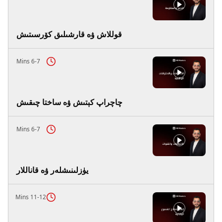
قوللاش ۋە قارشىلىق كۆرسىتىش
6-7 Mins
چاچراپ كېتىش ۋە ساختا چىقىش
6-7 Mins
يۈزلىنىشلەر ۋە قاناللار
11-12 Mins