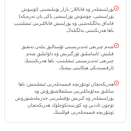
يۈزلىنىشلەر ۋە قاناللار: بازار يۆنىلىشىنى (ئۆسۈش
يۈزلىنىشى، چۈشۈش يۈزلىنىشى ياكى يان تەرەپكە)
قانداق بەلگىلەشنى ۋە يۈزلىنىش قاناللىرىنى ئىشلىتىپ
باھا ھەرىكىتىنى بەلگىلەڭ.
شەم چىرىغى ئەندىزىسىنى ئۇستالىق بىلەن تەتقىق
قىلىش: ئاساسلىق ئۆزگىرىش ۋە داۋاملىق شەم
چىرىغى ئەندىزىسىنى ئىشلىتىپ، باھا ھەرىكىتىنىڭ
ئارقىسىدىكى ھېكايىنى يېشىڭ.
ھەرىكەتچان ئوتتۇرىچە قىممەتلەرنى ئىشلىتىش: باھا
سانلىق مەلۇماتلىرىنى سىلىقلاشتۇرۇش ۋە
يۈزلىنىشلەر ۋە كىرىش نۇقتىلىرىنى جەزملەشتۈرۈش
ئۈچۈن ئاددىي ۋە كۆرسەتكۈچلۈك ھەرىكەتچان
ئوتتۇرىچە قىممەتلەرنى قوللىنىڭ.