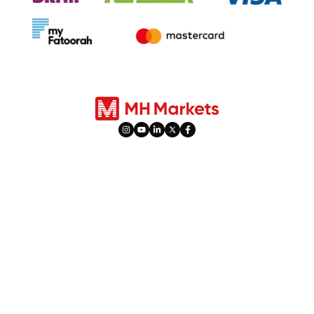
مەھسۇلاتلار
سودا ۋە ھېسابات
تاشقى پېرىۋوتلار
ھېسابات تۈرلىرى
كۆرسەتكۈچلەر
ئىجتىمائىي سودا
پاي چەكلەر
PAMM
تاۋارلار
دەم ئېلىش ۋاقتىلىرى
قىممەتلىك مېتاللار
ھەددىدىن زىيادە ئاكتىپلىق
پيۇچېرس سودىسى
پىشاڭ ۋە كاپالەت پۇلى
پايدا تەقسىماتىنى تەڭشەش