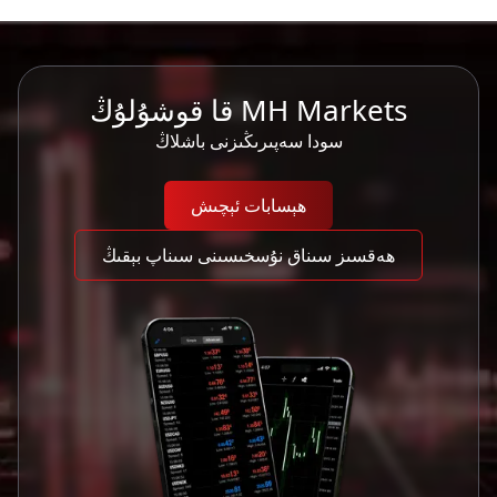
MH Markets قا قوشۇلۇڭ
سودا سەپىرىڭىزنى باشلاڭ
ھېسابات ئېچىش
ھەقسىز سىناق نۇسخىسىنى سىناپ بېقىڭ