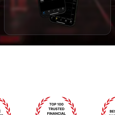
مۇكاپاتلار ۋە ئېتىراپلار
بىزنىڭ ئەۋزەللىككە بولغان ۋەدىمىزنى ئىسپاتلايدىغان
مۇكاپاتلار