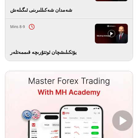
شەمدان شەكىللىرىنى ئىگىلەش
8-9 Mins
يۆتكىلىشچان ئوتتۇرىچە قىممەتلەر