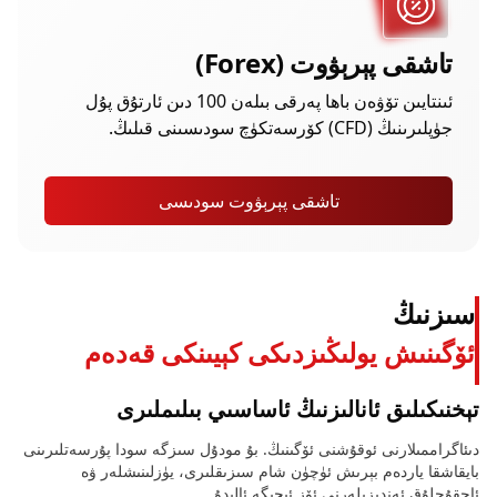
تاشقى پېرېۋوت (Forex)
ئىنتايىن تۆۋەن باھا پەرقى بىلەن 100 دىن ئارتۇق پۇل
جۈپلىرىنىڭ (CFD) كۆرسەتكۈچ سودىسىنى قىلىڭ.
تاشقى پېرېۋوت سودىسى
سىزنىڭ
ئۆگىنىش يولىڭىزدىكى كېيىنكى قەدەم
تېخنىكىلىق ئانالىزنىڭ ئاساسىي بىلىملىرى
دىئاگراممىلارنى ئوقۇشنى ئۆگىنىڭ. بۇ مودۇل سىزگە سودا پۇرسەتلىرىنى
بايقاشقا ياردەم بېرىش ئۈچۈن شام سىزىقلىرى، يۈزلىنىشلەر ۋە
ئاچقۇچلۇق ئەندىزىلەرنى ئۆز ئىچىگە ئالىدۇ.