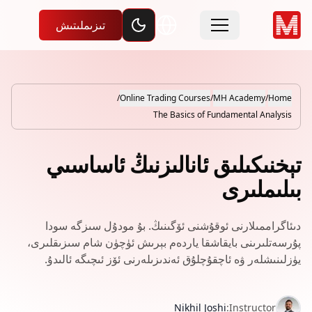
Toggle dark mode
تىزىملىتىش
/
Online Trading Courses
/
MH Academy
/
Home
The Basics of Fundamental Analysis
تېخنىكىلىق ئانالىزنىڭ ئاساسىي
بىلىملىرى
دىئاگراممىلارنى ئوقۇشنى ئۆگىنىڭ. بۇ مودۇل سىزگە سودا
پۇرسەتلىرىنى بايقاشقا ياردەم بېرىش ئۈچۈن شام سىزىقلىرى،
يۈزلىنىشلەر ۋە ئاچقۇچلۇق ئەندىزىلەرنى ئۆز ئىچىگە ئالىدۇ.
Nikhil Joshi
:
Instructor