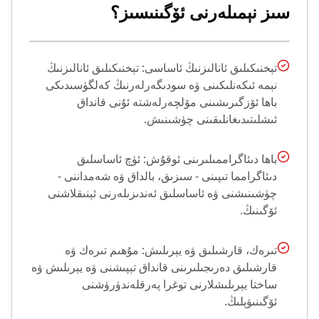
سىز نېمىلەرنى ئۆگىنىسىز؟
تېخنىكىلىق ئانالىزنىڭ ئاساسى: تېخنىكىلىق ئانالىزنىڭ
نېمە ئىكەنلىكىنى ۋە سودىگەرلەرنىڭ كەلگۈسىدىكى
باھا ئۆزگىرىشىنى مۆلچەرلەشتە ئۇنى قانداق
ئىشلىتىدىغانلىقىنى چۈشىنىش.
باھا دىئاگراممىلىرىنى ئوقۇش: ئۈچ ئاساسلىق
دىئاگرامما تىپىنى - سىزىق، بالداق ۋە شەمداننى -
چۈشىنىشنى ۋە ئاساسلىق ئەندىزىلەرنى ئېنىقلاشنى
ئۆگىنىڭ.
تىرەك، قارشىلىق ۋە يېرىلىش: مۇھىم تىرەك ۋە
قارشىلىق دەرىجىلىرىنى قانداق تېپىشنى ۋە يېرىلىش ۋە
ساختا يېرىلىشلارنى توغرا پەرقلەندۈرۈشنى
ئۆگىنىۋېلىڭ.