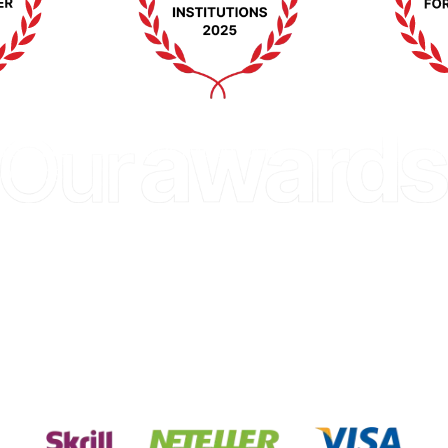
WIKI پۇل-مۇئامىلە كۆرگەزمىسى 
ئوتتۇرا شەرق پۇل-مۇئامىلە 
شياڭگاڭ 2025
مۇكاپاتى (MEFA) 2025
كۆپ مەنبەلىك مەبلەغ كىرگۈزۈش ۋە
چىقىرىش يوللىرى