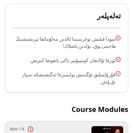
تەلەپلەر
سودا قىلىش توغرىسىدا ئالدىن مەلۇماتقا ئېرىشىشنىڭ
ھاجىتى يوق، نۆلدىن باشلاڭ!
تورغا ئۇلانغان كومپيۇتېر ياكى يانفونغا كىرىش.
قۇرۇلمىلىق ئۆگىنىش يولىمىزغا ئەگىشىشكە تەييار
تۇرۇش.
Course Modules
7-8 Mins