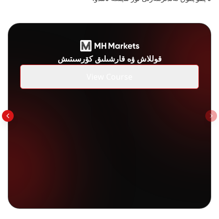
قوللاش ۋە قارشىلىق كۆرسىتىش
View Course