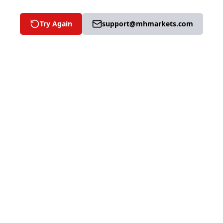
Try Again
support@mhmarkets.com