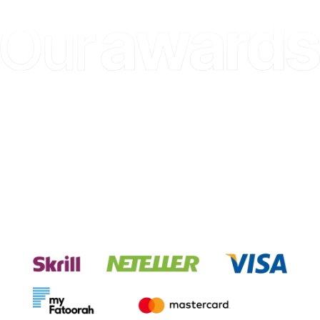
БАЙТЕШ БАШКАРУ ЖАНА 
BANGKOK 2025
КАРЖЫЛЫК ИНВЕСТИЦИЯ 
ФОРУМУ​
Биздин төлөм системаларыбыз
менен тоскоолдуксуз
транзакциялардан ырахат алыңыз.