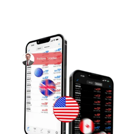
тактасын карап чыгып, соода максаттарыңызга
ылайык келген устат трейдерлерди ээрчиңиз.