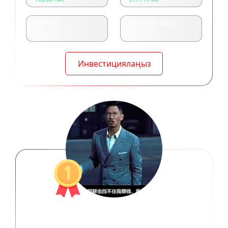
Баалоо:
Катталган дата
1099.155
2025-12-16
Инвестициялаңыз
三界之主周泽炜