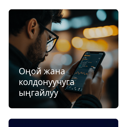
Оңой жана
колдонуучуга
ыңгайлуу