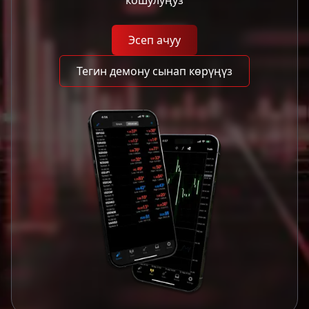
Эсеп ачуу
Тегин демону сынап көрүңүз