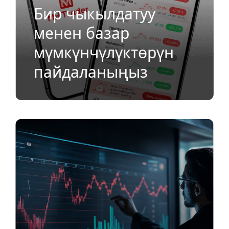
Бир чыкылдатуу
менен базар
мүмкүнчүлүктөрүн
пайдаланыңыз