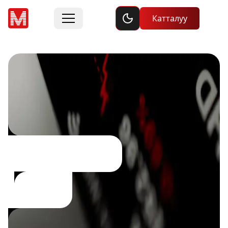
Toggle dark mode
Катталуу
Социалдык
соода