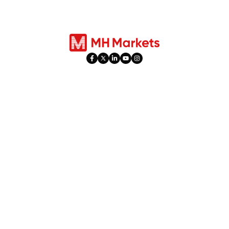
Продуктулар
Трейдинг
Форекс
Эсеп түрлөрү
Индекстер
Социалдык соода
Акциялар
PAMM
Коммодитилер
Майрамдык сааттар
Металдар
Ашыкча активдүүлүк
Фьючерстер
Левередж жана Маржа
​Дивиденддерди Оңдоо​
Акциялар
Инструменттер
10% трейдинг бонусу
Web Trader