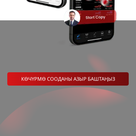
КӨЧҮРМӨ СООДАНЫ АЗЫР БАШТАҢЫЗ