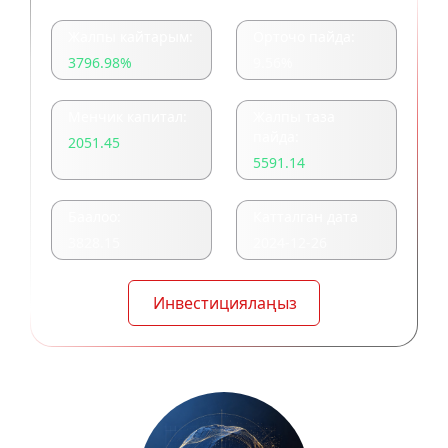
Жалпы кайтарым:
Орточо пайда:
3796.98
%
9.56
%
Менчик капитал:
Жалпы таза
пайда:
2051.45
5591.14
Баалоо:
Катталган дата
3828.15
2024-12-26
Инвестициялаңыз