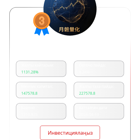
月磐量化多空双开
Жалпы кайтарым:
Орточо пайда:
1131.28
%
4.24
%
Менчик капитал:
Жалпы таза пайда:
147578.8
227578.8
Баалоо:
Катталган дата
1210.925
2026-04-19
Инвестициялаңыз