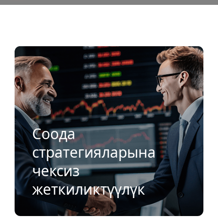
MH Marketsтин социалдык
соодасынын артыкчылыктары
Соода
стратегияларына
чексиз
жеткиликтүүлүк