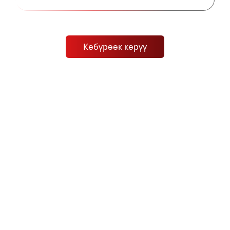
Көбүрөөк көрүү
Социалдык соода кантип иштейт?
MH Marketsтин эксклюзивдүү социалдык соода
платформасы менен алдыңкы трейдерлердин
чеберчилигин колдонуңуз. Тарыхына негизделген
ийгиликтүү соодаларды тандап, көчүрүп,
тандоолоруңузду толук көзөмөлдөңүз. Лидер