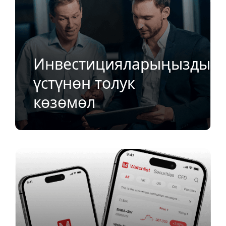
Инвестицияларыңыздын
үстүнөн толук
көзөмөл