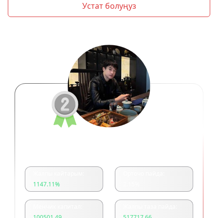
Устат болуңуз
余浩美分一单一结
Жалпы кайтарым:
Орточо пайда:
1147.11
%
2.15
%
Менчик капитал:
Жалпы таза пайда:
100501.49
517717.66