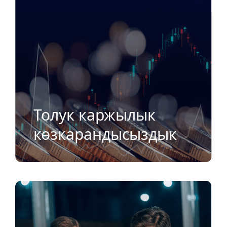
Толук каржылык
көзкарандысыздык