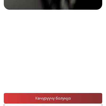
Устаттарды көчүрүп, соода
ийгилигиңизди
арттырыңыз
MH Marketsтин ички социалдык соода
платформасы менен алдыңкы
трейдерлердин кыймылдарын дароо
көчүрүңүз. Эксперттерди ээрчип,
алардын стратегияларын кайталаңыз!
Көчүрүүчү болуңуз