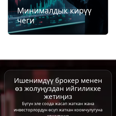
Минималдык кирүү
чеги
Ишенимдүү брокер менен
өз жолуңуздан ийгиликке
жетиңиз
Бүгүн эле соода жасап жаткан жана
инвесторлордун өсүп жаткан коомчулугуна
кошулуңуз