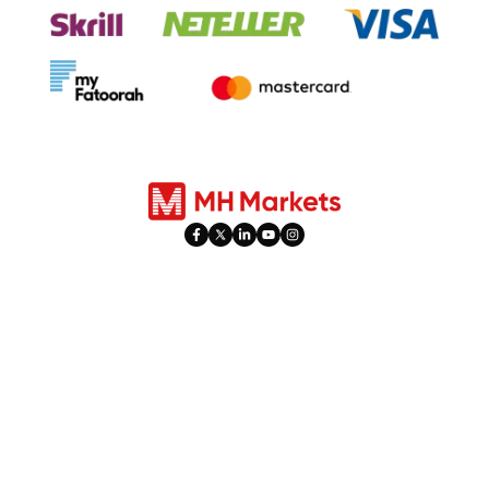
Produk
Trading
Forex
Tipe Akun
Indeks
Social Trading
Saham
PAMM
Komoditas
Jam Libur
Logam
Hiperaktivitas
berjangka
Leverage & Margin