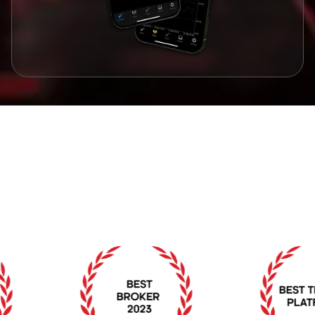
Penghargaan & Pengakuan
Penghargaan yang Mengesahkan Komitmen kami
terhadap Keunggulan