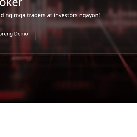
oker
 ng mga traders at investors ngayon!
ibreng Demo
a parangal at Pagkil