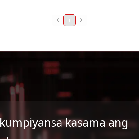
1
 kumpiyansa kasama ang