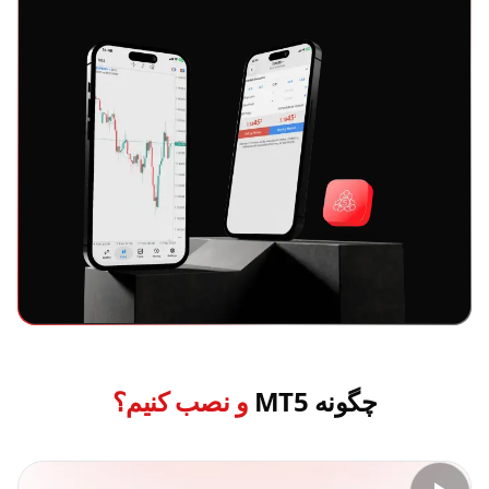
چگونه MT5
و نصب کنیم؟