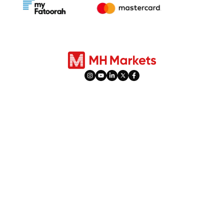
محصولات
معاملات
فارکس
انواع حساب
شاخص‌ها
معاملات اجتماعی
سهام
PAMM
کالاها
ساعات تعطیلات
فلزات
فعالیت بیش از حد
معاملات آتی
اهرم و مارجین
​​ تعدیلات سود تقسیمی (Dividend)​​
پیشنهادهای ویژه
ابزارها