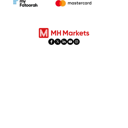
Produkte
Trading
Forex
Kontotypen
Indizes
Social Trading
Aktien
PAMM
Rohstoffe
Feiertagszeiten
Metalle
Hyperaktivität
Futuros
Hebel & Margin
​Dividendenanpassungen​
Promotionen
Plattformen